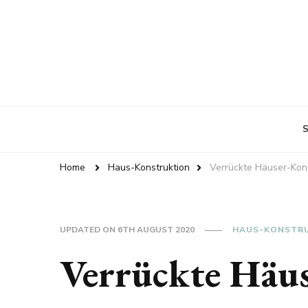
Home
Haus-Konstruktion
Verrückte Häuser-Kon
UPDATED ON
6TH AUGUST 2020
HAUS-KONSTR
Verrückte Häu