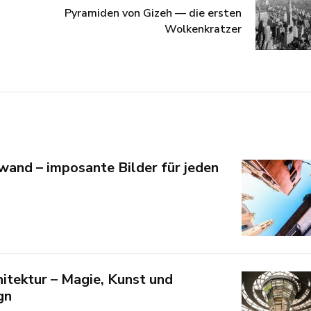
Pyramiden von Gizeh — die ersten
Wolkenkratzer
wand – imposante Bilder für jeden
hitektur – Magie, Kunst und
gn