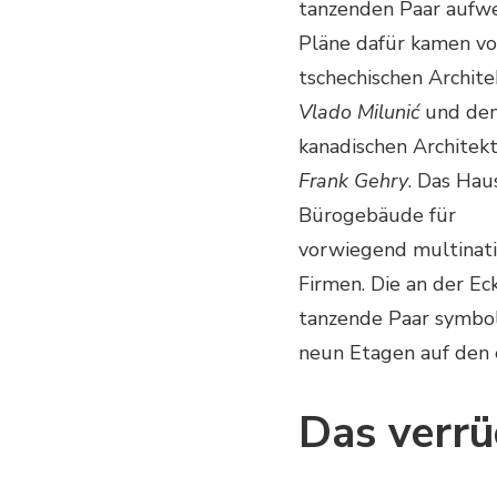
tanzenden Paar aufwe
Pläne dafür kamen v
tschechischen Archit
Vlado Milunić
und de
kanadischen Architek
Frank Gehry
. Das Haus
Bürogebäude für
vorwiegend multinat
Firmen. Die an der E
tanzende Paar symboli
neun Etagen auf den 
Das verrü